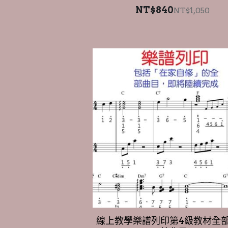
線上教學樂譜列印第4級教材全
40首曲目。
NT$980
NT$1,225