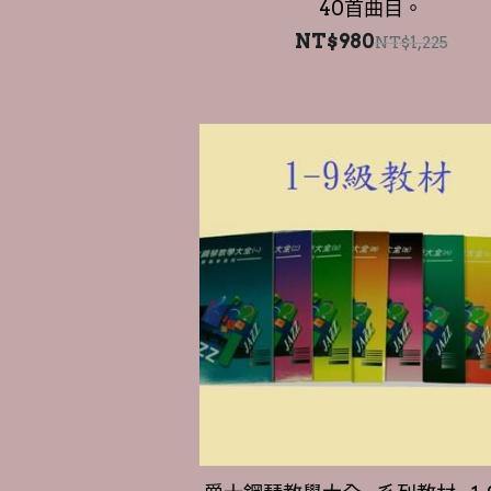
爵士鋼琴教學大全--系列教材--1-
材加樂理共10本