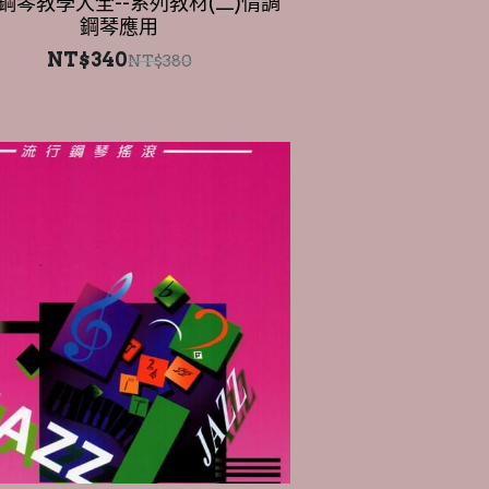
NT$340
NT$380
鋼琴教學大全--系列教材(五)流行
鋼琴搖滾