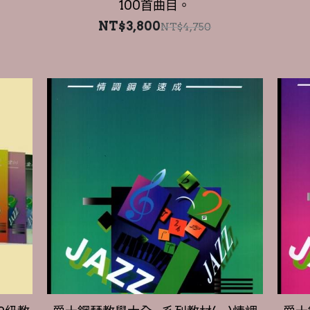
9級教
爵士鋼琴教學大全--系列教材(一)情調
爵士
鋼琴速成