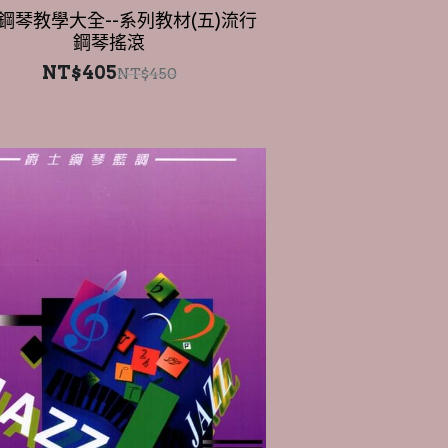
NT$405
NT$450
鋼琴教學大全--系列教材(八)爵士