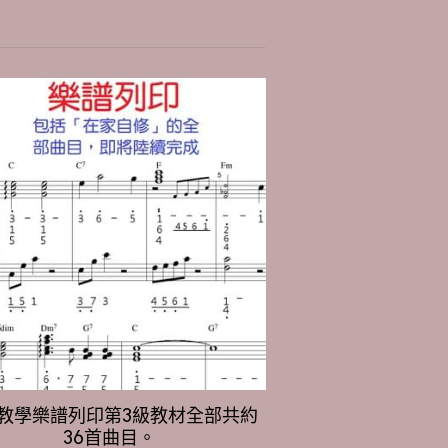
教學樂譜列印第3級教材全部共約
36首曲目。
NT$840
NT$1,225