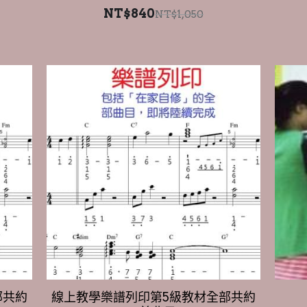
部共約
線上教學樂譜列印第5級教材全部共約
100首曲目。
NT$3,800
NT$4,750