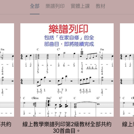
部共約
線上教學樂譜列印第2級教材全部共約
線上
30首曲目。
NT$840
NT$1,050