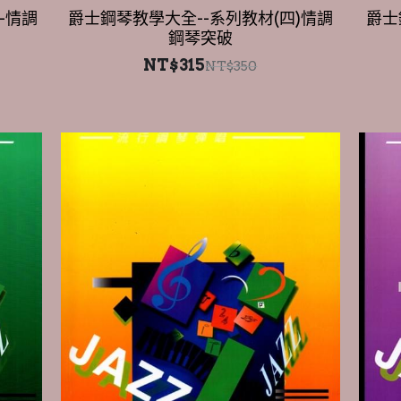
NT$315
NT$350
)流行
爵士鋼琴學大全--系列教材(七)-流行鋼
爵士