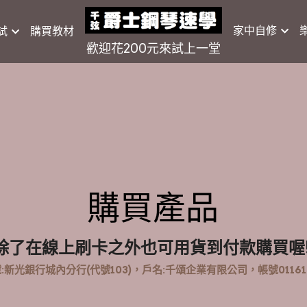
家中自修
試
購買教材
歡迎花200元來試上一堂
購買產品
除了在線上刷卡之外也可用貨到付款購買喔
新光銀行城內分行(代號103)，戶名:千頌企業有限公司，帳號0116101
全部
樂譜列印
實體上課
教材