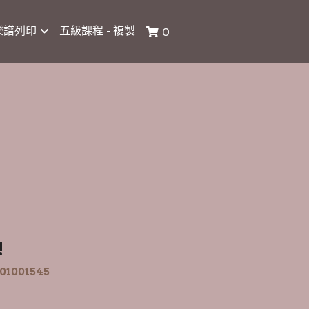
樂譜列印
五級課程 - 複製
0
!
001545