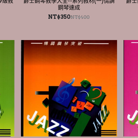
NT$350
NT$400
-情調
爵士鋼琴教學大全--系列教材(四)情調
爵士
鋼琴突破