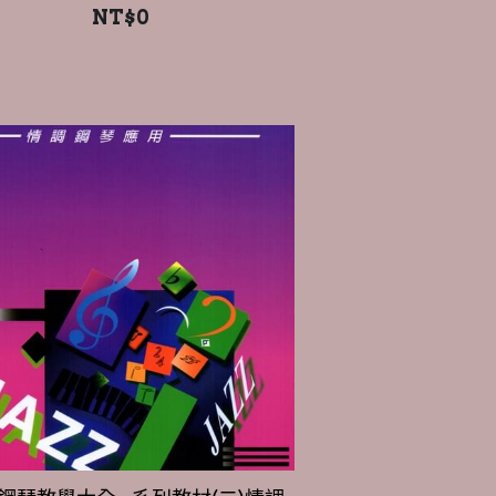
鋼琴教學大全--系列教材(二)情調
鋼琴應用