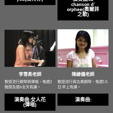
chanson d'
orphee(奧爾菲
之歌)
李雪柔老師
陳緯儀老師
教授流行鋼琴與彈唱，每週2
教授流行與古典鋼琴，每週1.5.
晚間及週6全天有課。
日.早上有課。
演奏曲:女人花
演奏曲:
(彈唱)