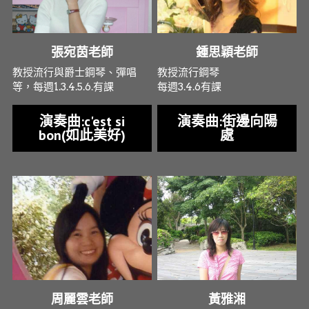
三級課程
3級樂譜
張宛茵老師
鍾思穎老師
四級課程
4級樂譜
教授流行與爵士鋼琴、彈唱
教授流行鋼琴
等，每週1.3.4.5.6.有課
每週3.4.6有課
五級課程
5級樂譜
演奏曲:c'est si
演奏曲:街邊向陽
六級課程
6級樂譜
bon(如此美好)
處
七級課程
7級樂譜
八級課程
8級樂譜
九級課程
9級樂譜
周麗雲老師
黃雅湘