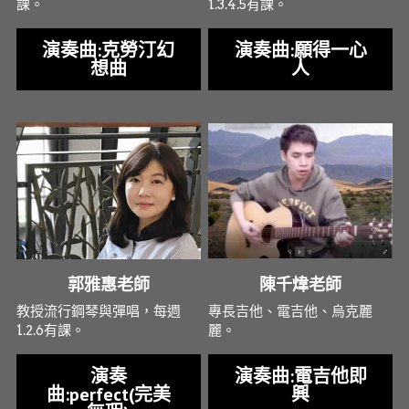
課。
1.3.4.5有課。
演奏曲:克勞汀幻
演奏曲:願得一心
想曲
人
郭雅惠老師
陳千煒老師
教授流行鋼琴與彈唱，每週
專長吉他、電吉他、烏克麗
1.2.6有課。
麗。
演奏
演奏曲:電吉他即
曲:perfect(完美
興