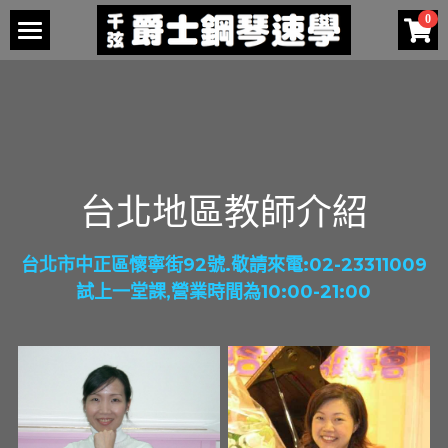
0
×
商品分類
關於我們
所有商品分類
教師介紹
發表會
台北區教師介紹
台北地區教師介紹
桃園區教師介紹
檢定考試
2024年春季
新竹區教師介紹
購買教材
課綱
台北市中正區懷寧街92號.敬請來電:02-23311009
試上一堂課,營業時間為10:00-21:00
台中區教師介紹
考古題
家中自修
高雄區教師介紹
成績
樂譜列印
熱身課程
楠梓區教師介紹
簡章
一級課程
五級課程 - 複製
1級樂譜
名單
二級課程
2級樂譜