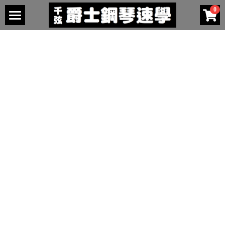
0
×
商品分類
關於我們
所有商品分類
教師介紹
發表會
台北區教師介紹
桃園區教師介紹
檢定考試
2024年春季
新竹區教師介紹
購買教材
課綱
台中區教師介紹
考古題
家中自修
高雄區教師介紹
成績
樂譜列印
熱身課程
楠梓區教師介紹
簡章
一級課程
五級課程 - 複製
1級樂譜
名單
二級課程
2級樂譜