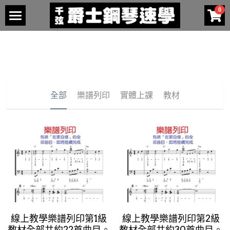
0
×
商品分類
關於我們
所有商品分類
教師介紹
發表會
台北區教師介紹
全部
樂譜列印
實體上課
教材
桃園區教師介紹
檢定考試
2024年春季
新竹區教師介紹
購買教材
課綱
台中區教師介紹
考古題
家中自修
高雄區教師介紹
成績
樂譜列印
熱身課程
楠梓區教師介紹
簡章
一級課程
五級課程 - 複製
1級樂譜
線上教學樂譜列印第1級
線上教學樂譜列印第2級
名單
二級課程
2級樂譜
教材全部共約22首曲目。
教材全部共約30首曲目。