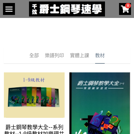
0
×
商品分類
關於我們
所有商品分類
教師介紹
發表會
台北區教師介紹
全部
樂譜列印
實體上課
教材
桃園區教師介紹
檢定考試
2024年春季
新竹區教師介紹
購買教材
課綱
台中區教師介紹
考古題
家中自修
高雄區教師介紹
成績
樂譜列印
熱身課程
楠梓區教師介紹
簡章
一級課程
五級課程 - 複製
1級樂譜
爵士鋼琴教學大全--系列
名單
二級課程
2級樂譜
教材--1-9級教材加樂理共