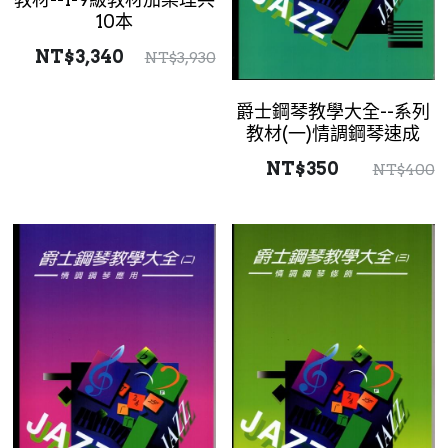
10本
三級課程
3級樂譜
NT$3,340
NT$3,930
四級課程
4級樂譜
爵士鋼琴教學大全--系列
五級課程
5級樂譜
教材(一)情調鋼琴速成
NT$350
NT$400
六級課程
6級樂譜
七級課程
7級樂譜
八級課程
8級樂譜
九級課程
9級樂譜